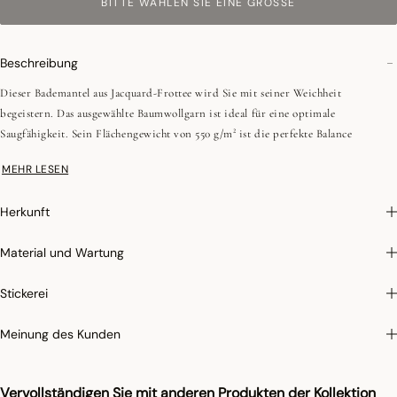
BITTE WÄHLEN SIE EINE GRÖSSE
Beschreibung
Dieser Bademantel aus Jacquard-Frottee wird Sie mit seiner Weichheit
begeistern. Das ausgewählte Baumwollgarn ist ideal für eine optimale
Saugfähigkeit. Sein Flächengewicht von 550 g/m² ist die perfekte Balance
zwischen Flauschigkeit und Leichtigkeit.
MEHR LESEN
Der zarte und raffinierte Schalkragen verleiht Ihnen Komfort und ein schönes
Herkunft
Tragegefühl. Er hat zwei große und bequeme Taschen. Sein eng anliegender
Schnitt verleiht Ihnen eine perfekte Statur und garantiert Ihnen gleichzeitig
Material und Wartung
Bewegungsfreiheit. Unsere Bademäntel bleiben dank des gezwirnten
Baumwollgarns (das dicker ist als herkömmliches Garn) auch nach vielen Wäschen
Stickerei
weich.
Meinung des Kunden
Die bewusst sanften Farben passen zu jeder Einrichtung und zu jeder Hautfarbe.
Perlgrau, Puderrosa oder Talkbeige - Sie brauchen nur noch zu wählen, um Ihrer
Wohnung einen Hauch von Eleganz zu verleihen.
Vervollständigen Sie mit anderen Produkten der Kollektion