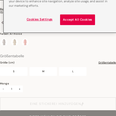
your device to enhance site navigation, analyze site usage, and assist in
our marketing efforts.
Bademantel Charme Baumwolle
159,00 €
Cookies Settings
Accept All Cookies
100% Baumwolle
Öko-Tex zertifiziert
Farben :
Armoise
ausgewählt
Größentabelle
Größe (cm)
Größentabelle
S
M
L
Menge
-
+
EINE STICKEREI HINZUFÜGEN