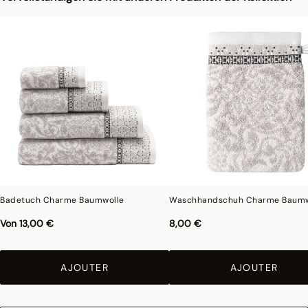
In der gleichen Kollektion finden Sie auch Handtücher, Badehandschuhe und
Badematten für ein komplettes Set.
Fotografien
:die Fotografien im Katalog sind so genau wie möglich, können aber
keine perfekte Ähnlichkeit mit dem verkauften Produkt gewährleisten,
insbesondere was die Farben betrifft.
Badetuch Charme Baumwolle
Waschhandschuh Charme Baumw
Von
13,00 €
8,00 €
AJOUTER
AJOUTER