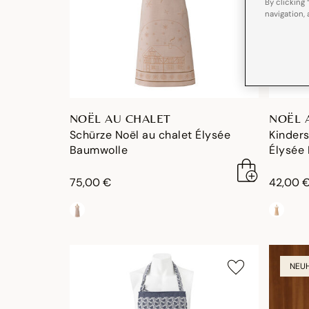
By clicking 
navigation, 
NOËL AU CHALET
NOËL 
Schürze Noël au chalet Élysée
Kinders
Baumwolle
Élysée
75,00 €
42,00 
NEUH