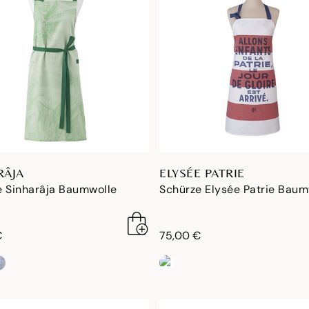
RÂJA
ELYSÉE PATRIE
e Sinharâja Baumwolle
Schürze Elysée Patrie Baum
€
75,00 €