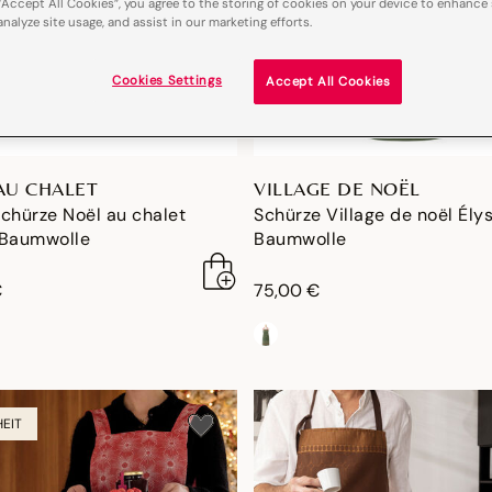
“Accept All Cookies”, you agree to the storing of cookies on your device to enhance 
analyze site usage, and assist in our marketing efforts.
Cookies Settings
Accept All Cookies
AU CHALET
VILLAGE DE NOËL
chürze Noël au chalet
Schürze Village de noël Ély
 Baumwolle
Baumwolle
€
75,00 €
EIT