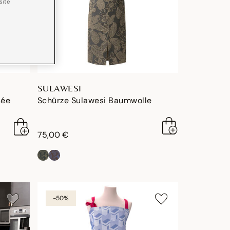
site
SULAWESI
sée
Schürze Sulawesi Baumwolle
75,00 €
-50%