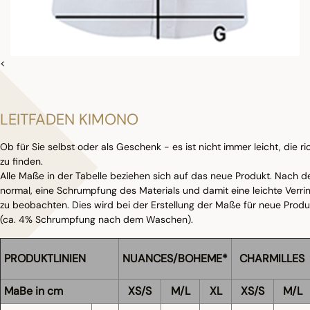
<
LEITFADEN KIMONO
Ob für Sie selbst oder als Geschenk - es ist nicht immer leicht, die 
zu finden.
Alle Maße in der Tabelle beziehen sich auf das neue Produkt. Nach 
normal, eine Schrumpfung des Materials und damit eine leichte Verr
zu beobachten. Dies wird bei der Erstellung der Maße für neue Produ
(ca. 4% Schrumpfung nach dem Waschen).
PRODUKTLINIEN
NUANCES/BOHEME*
CHARMILLES
MaBe in cm
XS/S
M/L
XL
XS/S
M/L