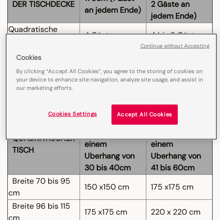
DER TISCHDECKE
2 Gäste an
an jedem Ende)
jedem Ende)
Quadratische
4 Gäste
4 bis 8 Gäste
Tischdecke
Continue without Accepting
Ø 175 cm
4 bis 6 Gäste
Cookies
250 cm
6 bis 8 Gäste
6 bis 10 Gäste
By clicking “Accept All Cookies”, you agree to the storing of cookies on
Ø 240 cm
8 bis 10 Gäste
your device to enhance site navigation, analyze site usage, and assist in
our marketing efforts.
320 cm
8 bis 10 Gäste
8 bis 12 Gäste
380 cm
10 bis 12 Gäste
10 bis 12 Gäste
Cookies Settings
Accept All Cookies
Gröbe der
Gröbe der
Tischdecke mit
Tischdecke mit
QUADRATISCHER
einem
einem
TISCH
Uberhang von
Uberhang von
30 bis 40cm
41 bis 60cm
Breite 70 bis 95
150 x150 cm
175 x175 cm
cm
Breite 96 bis 115
175 x175 cm
220 x 220 cm
cm