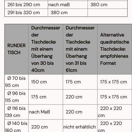
261 bis 290 cm
nach maB
380 cm
291 bis 320 cm
380 cm
Durchmesser
Durchmesser
der
der
Alternative
Tischdecke
Tischdecke
quadratische
RUNDER
mit einem
mit einem
Tischdecke:
TISCH
Überhang
Überhang
empfohlenes
von 30 bis
von 31 bis
Format
40cm
61cm
Ø 70 bis
150 cm
175 cm
175 x 175 cm
95 cm
Ø 96 bis
175 cm
220 cm
175 x 175 cm
115 cm
Ø 116 bis
220 x 220
nach MaB
220 cm
139 cm
cm
Ø 140 bis
220 x 220
220 cm
nicht erhältlich
160 cm
cm