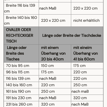
Breite 116 bis 139
nach MaB
220 x 220 cm
cm
Breite 140 bis 160
220 x 220 cm
nicht erhältlich
cm
OVALER ODER
RECHTECKIGER
Länge oder Breite der Tischdecke
TISCH
Länge oder
mit einem
mit eineim
Breite des
Überhang von
Überhang von
Tisches
20 bis 40cm
41 bis 60cm
70 bis 95 cm
150 cm
175 cm
96 bis 115 cm
175 cm
220 cm
116 bis 139 cm
nach MaB
220 cm
140 bis 160 cm
220 cm
250 cm
161 bis 190 cm
250 cm
nach maB
191 bis 230 cm
nach MaB
320 cm
231 bis 260 cm
320 cm
nach MaB