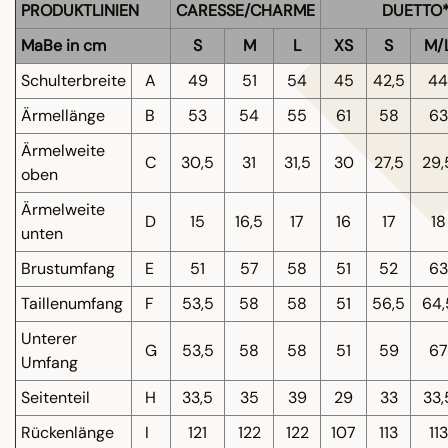
PRODUKTLINIEN
CARESSE/CHARME
DUETTO
MaBe in cm
S
M
L
XS
S
M/
Schulterbreite
A
49
51
54
45
42,5
44
Ärmellänge
B
53
54
55
61
58
63
Ärmelweite
C
30,5
31
31,5
30
27,5
29,
oben
Ärmelweite
D
15
16,5
17
16
17
18
unten
Brustumfang
E
51
57
58
51
52
63
Taillenumfang
F
53,5
58
58
51
56,5
64,
Unterer
G
53,5
58
58
51
59
67
Umfang
Seitenteil
H
33,5
35
39
29
33
33,
Rückenlänge
I
121
122
122
107
113
113