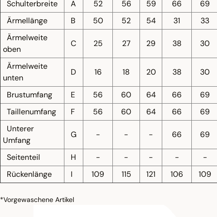
Schulterbreite
A
52
56
59
66
69
Ärmellänge
B
50
52
54
31
33
Ärmelweite
C
25
27
29
38
30
oben
Ärmelweite
D
16
18
20
38
30
unten
Brustumfang
E
56
60
64
66
69
Taillenumfang
F
56
60
64
66
69
Unterer
G
-
-
-
66
69
Umfang
Seitenteil
H
-
-
-
-
-
Rückenlänge
I
109
115
121
106
109
*Vorgewaschene Artikel