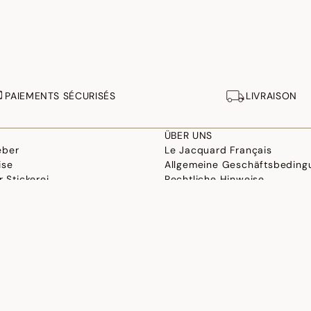
PAIEMENTS SÉCURISÉS
LIVRAISON
ÜBER UNS
eber
Le Jacquard Français
ise
Allgemeine Geschäftsbeding
r Stickerei
Rechtliche Hinweise
 und Design
Cookie-Einstellungen
wählen
Erklärung zur Barrierefreiheit