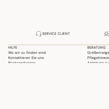
SERVICE CLIENT
HILFE
BERATUNG
Wo wir zu finden sind
Größenratg
Kontaktieren Sie uns
Pflegehinwe
Rücksendungen
Anleitung zu
F.A.Q.
Herstellung
Professionelle Seite
Wäsche aus