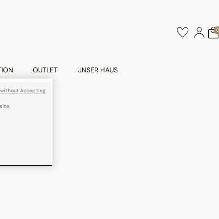
TION
OUTLET
UNSER HAUS
 without Accepting
site