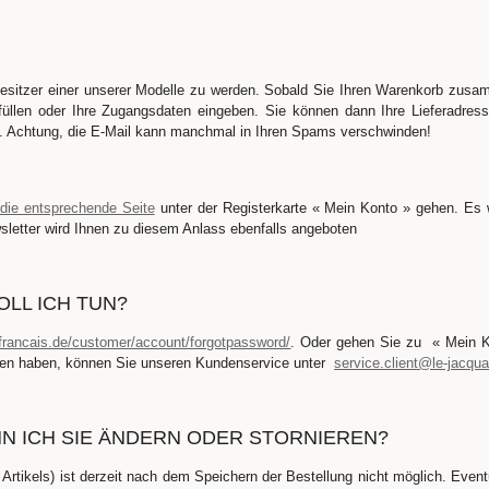
esitzer einer unserer Modelle zu werden. Sobald Sie Ihren Warenkorb zusa
üllen oder Ihre Zugangsdaten eingeben. Sie können dann Ihre Lieferadress
il. Achtung, die E-Mail kann manchmal in Ihren Spams verschwinden!
die entsprechende Seite
unter der Registerkarte « Mein Konto » gehen. Es w
etter wird Ihnen zu diesem Anlass ebenfalls angeboten
LL ICH TUN?
-francais.de/customer/account/forgotpassword/
. Oder gehen Sie zu « Mein Ko
iten haben, können Sie unseren Kundenservice unter
service.client@le-jacqu
ANN ICH SIE ÄNDERN ODER STORNIEREN?
rtikels) ist derzeit nach dem Speichern der Bestellung nicht möglich. Event