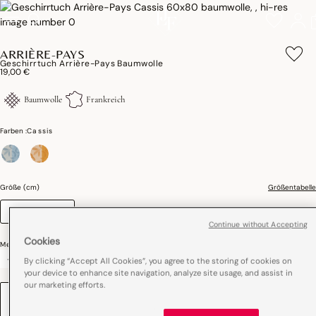
ARRIÈRE-PAYS
Geschirrtuch Arrière-Pays Baumwolle
19,00 €
Baumwolle
Frankreich
Farben :
Cassis
ausgewählt
Größe (cm)
Größentabelle
60 x 80
Continue without Accepting
Cookies
Menge
-
+
By clicking “Accept All Cookies”, you agree to the storing of cookies on
your device to enhance site navigation, analyze site usage, and assist in
our marketing efforts.
EINE STICKEREI HINZUFÜGEN