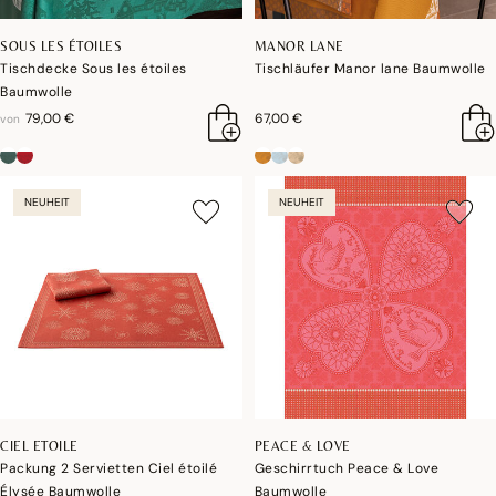
SOUS LES ÉTOILES
MANOR LANE
Tischdecke Sous les étoiles
Tischläufer Manor lane Baumwolle
Baumwolle
79,00 €
67,00 €
von
NEUHEIT
NEUHEIT
CIEL ETOILE
PEACE & LOVE
Packung 2 Servietten Ciel étoilé
Geschirrtuch Peace & Love
Élysée Baumwolle
Baumwolle