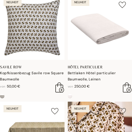
NEUHEIT
NEUHEIT
SAVILE ROW
HÔTEL PARTICULIER
Kopfkissenbezug Savile row Square
Bettlaken Hôtel particulier
Baumwolle
Baumwolle, Leinen
50,00 €
250,00 €
von
von
NEUHEIT
NEUHEIT