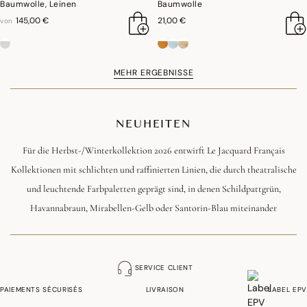
Baumwolle, Leinen
Baumwolle
145,00 €
21,00 €
von
MEHR ERGEBNISSE
NEUHEITEN
Für die Herbst-/Winterkollektion 2026 entwirft Le Jacquard Français
Kollektionen mit schlichten und raffinierten Linien, die durch theatralische
und leuchtende Farbpaletten geprägt sind, in denen Schildpattgrün,
Havannabraun, Mirabellen-Gelb oder Santorin-Blau miteinander
kombiniert werden. Von der grafischen Eleganz von „Hôtel Particulier“
über die festlichen Kollektionen „Ciel étoilé“ oder „Sous les étoiles“ bis hin
zur edlen Exotik von „Sulawesi“ erzählt jede Kreation eine Geschichte
SERVICE CLIENT
zwischen Modernität, französischer Handwerkskunst und Emotion. Eine
PAIEMENTS SÉCURISÉS
LIVRAISON
LABEL EPV
Saison, in der Tischkultur, Küchenausstattung, Bettwäsche und Dekoration