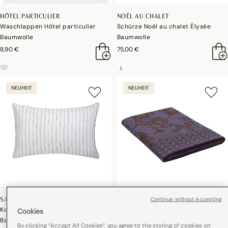
HÔTEL PARTICULIER
NOËL AU CHALET
Waschlappen Hôtel particulier
Schürze Noël au chalet Élysée
Baumwolle
Baumwolle
8,90 €
75,00 €
NEUHEIT
NEUHEIT
Continue without Accepting
SAVILE ROW
SULAWESI
Kopfkissenbezug Savile row
Bettlaken Sulawesi Baumwolle
Cookies
Baumwolle
By clicking “Accept All Cookies”, you agree to the storing of cookies on