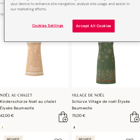
45,00 €
110,00 €
von
von
your device to enhance site navigation, analyze site usage, and assist in
our marketing efforts.
Cookies Settings
Accept All Cookies
NEUHEIT
NEUHEIT
NOËL AU CHALET
VILLAGE DE NOËL
Kinderschürze Noël au chalet
Schürze Village de noël Élysée
Élysée Baumwolle
Baumwolle
42,00 €
75,00 €
NEUHEIT
NEUHEIT