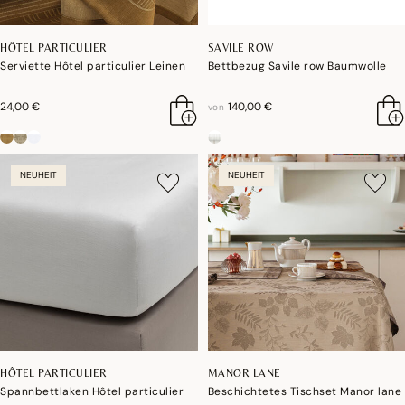
HÔTEL PARTICULIER
SAVILE ROW
Serviette Hôtel particulier Leinen
Bettbezug Savile row Baumwolle
24,00 €
140,00 €
von
NEUHEIT
NEUHEIT
HÔTEL PARTICULIER
MANOR LANE
Spannbettlaken Hôtel particulier
Beschichtetes Tischset Manor lane