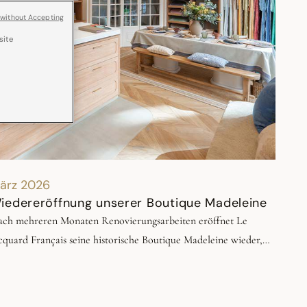
 without Accepting
site
ärz 2026
iedereröffnung unserer Boutique Madeleine
ch mehreren Monaten Renovierungsarbeiten eröffnet Le
cquard Français seine historische Boutique Madeleine wieder,
legen in der Rue du Chevalier de Saint-George 12 im Herzen
s 1. Arrondissements von Paris.