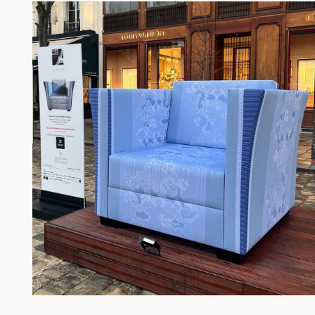
organisiert wurden. Als Preisträgerin für Frankreich 2026 zählt s
zu den 31 bemerkenswertesten Ladenkonzepten der Welt in
diesem Jahr: eine internationale Anerkennung, auf die wir
besonders stolz sind.