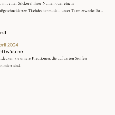
 mit einer Stickerei Ihrer Namen oder einem
zielte Bewertung für Le Jacquard Français ist : 94/100
ßgeschneiderten Tischdeckenmodell, unser Team erweckt Ihre
nsche zum Leben. Raffinierte Stickereien und Kreationen, die
ch für alle Tischformen eignen: quadratisch, rund oder oval.
rleihen Sie Ihrer Tischwäsche eine einzigartige und persönliche
te.N'hésitez plus et laissez libre cours à votre créativité !
pril 2024
ettwäsche
tdecken Sie unsere Kreationen, die auf zarten Stoffen
blimiert sind.