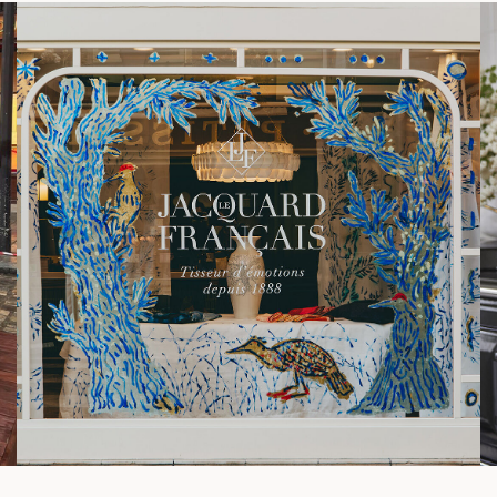
ie
die Sendung Know-how, hohen Anspruch und die Weitergabe von
Wissen. Le Jacquard Français ist Produktionspartner von Top
Chef auf M6. Zu diesem Anlass begleitet das Haus die Köche
mitten im Geschehen und stellt ihnen verschiedene Küchen- und
Tischtextilien zur Verfügung. Auf dem Bildschirm finden diese
Kreationen Eingang in die Küchen und Prüfungen der Sendung,
ganz nah am Geschehen, dort, wo sich Kreativität entfaltet und
wo täglich Spitzenleistungen entstehen. Seit 1888 webt unsere
Manufaktur in Frankreich Textilien, die auf Langlebigkeit
ausgelegt sind und textile Qualität, Jacquard-Präzision und
elegante Muster vereinen.