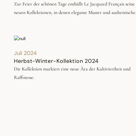
Weitergabe des handwerklichen Wissens und den stetigen Dialo
Zur Feier der schönen Tage enthüllt Le Jacquard Français seine
zwischen Material, Kreation und Emotion.
neuen Kollektionen, in denen elegante Muster und authentische
Materialien aufeinandertreffen und ein farbenfrohes und
raffiniertes Universum für alle Räume des Hauses bieten, vom
Esszimmer über die Küche bis hin zu Schlafzimmer, Badezimme
und Outdoor.
Juli 2024
Herbst-Winter-Kollektion 2024
Die Kollektion markiert eine neue Ära der Kultiviertheit und
Raffinesse.