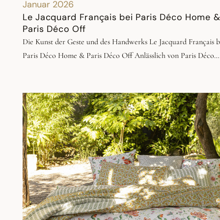
Januar 2026
Le Jacquard Français bei Paris Déco Home 
Paris Déco Off
Die Kunst der Geste und des Handwerks Le Jacquard Français bei
Paris Déco Home & Paris Déco Off Anlässlich von Paris Déco
Home und Paris Déco Off, vom 14. bis 17. Januar 2026, bespielte
Jacquard Français den Place Saint-Germain-des-Prés mit zwei
künstlerischen Installationen, die den Dialog zwischen
zeitgenössischer Kreation und textilem Handwerk feiern. Ein
überdimensionaler Sessel als Hommage an das Handwerk Als
Herzstück eines von Paris Déco Off konzipierten Textilparcour
präsentierte sich ein überdimensionaler Sessel, bezogen mit
unserem Stoff Promenade Impériale, als echtes Manifestobjekt.
Gefertigt von der Maison Collinet Sièges et Mobilier, ebenfalls 
dem Label Entreprise du Patrimoine Vivant ausgezeichnet,
erforderte dieses außergewöhnliche Möbelstück mehr als 100