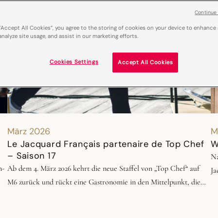
Continue
“Accept All Cookies”, you agree to the storing of cookies on your device to enhance 
analyze site usage, and assist in our marketing efforts.
Cookies Settings
Accept All Cookies
März 2026
M
Le Jacquard Français partenaire de Top Chef
W
– Saison 17
Na
n-
Ab dem 4. März 2026 kehrt die neue Staffel von „Top Chef“ auf
Ja
M6 zurück und rückt eine Gastronomie in den Mittelpunkt, die
ge
n
sich im Wandel befindet, lebendiger und realitätsnäher ist als je
de
zuvor. Als echte Referenz der zeitgenössischen Küche zelebriert