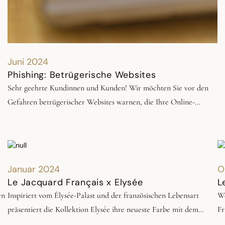
Juni 2024
Phishing: Betrügerische Websites
Sehr geehrte Kundinnen und Kunden! Wir möchten Sie vor den
Gefahren betrügerischer Websites warnen, die Ihre Online-
Sicherheit und Ihr finanzielles Wohlergehen gefährden können.
Diese Seiten, die alle Codes einer sicheren Seite übernehmen,
sammeln illegal Ihre persönlichen Daten oder Ihre
Bankverbindung.
Januar 2024
O
Le Jacquard Français x Elysée
L
en
Inspiriert vom Élysée-Palast und der französischen Lebensart
We
präsentiert die Kollektion Elysée ihre neueste Farbe mit dem
Fr
Beinamen Bistrot Français. Eine Kollektion, die den Geist der
üb