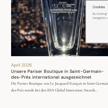
Cookies
By clicking 
navigation, 
April 2026
Unsere Pariser Boutique in Saint-Germain-
des-Prés international ausgezeichnet
Die Pariser Boutique von Le Jacquard Français in Saint-Germai
des-Prés wurde bei den IHA Global Innovation Awards
ausgezeichnet, die von der International Housewares Associatio
anlässlich der Messe The Inspired Home Show in Chicago