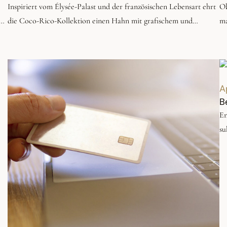
g
Inspiriert vom Élysée-Palast und der französischen Lebensart ehrt
Ob
er
die Coco-Rico-Kollektion einen Hahn mit grafischem und
ma
zeitgenössischem Design, der stolz die Farben der französischen
Wü
Flagge trägt, sublimiert durch Streifen, die an den
si
r
emblematischen Stil der Marinières erinnern. Das Logo
Ve
„République française“ fügt sich subtil in die Webart ein und
No
A
verankert die Produkte in unserem Erbe und unseren Traditionen.
B
Diese Kollektion wird aus 100 % Baumwolle gewebt und in unserer
En
Fabrik in den Vogesen hergestellt. Mit der Wahl dieses Produkts
su
unterstützen Sie die Herstellung in Frankreich und tragen zu
Maßnahmen bei, die es ermöglichen, das Erbe des Élysée-Palastes
mehr als 300 Jahre nach seiner Errichtung aufzuwerten.