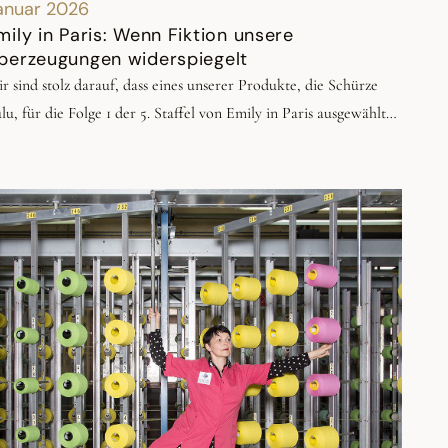
anuar 2026
mily in Paris: Wenn Fiktion unsere
berzeugungen widerspiegelt
r sind stolz darauf, dass eines unserer Produkte, die Schürze
lu, für die Folge 1 der 5. Staffel von Emily in Paris ausgewählt
rde! Dieser Auftritt ist Teil einer eindrucksvollen Szene:
gesichts einer Vision von beschleunigtem Wachstum verteidigt
e Figur Antonia eine andere Vorstellung von Wert: die von
ngsamkeit, Seltenheit, Weitergabe und Respekt vor der
ndarbeit. Eine Szene, die die Spannung zwischen Modernität
d Tradition, Sichtbarkeit und Exklusivität hinterfragt. Bei Le
cquard Français gehören diese Fragen seit 1888 zu unserem
ltag.