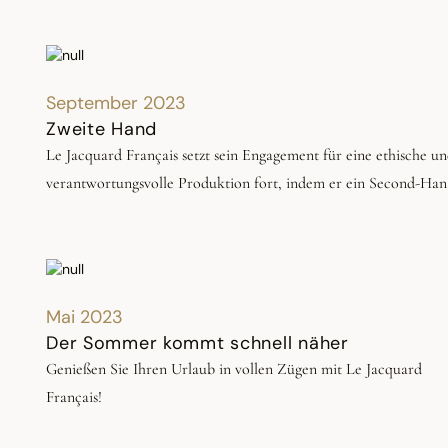
September 2023
Zweite Hand
Le Jacquard Français setzt sein Engagement für eine ethische u
verantwortungsvolle Produktion fort, indem er ein Second-Han
Angebot entfaltet. Als Pioniere in der Heimtextilienbranche, di
diesen neuen Service anbieten, möchten wir unseren Produkten
ein zweites Leben schenken, indem wir Ihnen die Möglichkeit
bieten, die Tischdecken und Tischläufer, die in Ihren Schränke
Mai 2023
schlummern, weiterzuverkaufen und aufgearbeitete Second-
Der Sommer kommt schnell näher
Hand-Produkte zu kaufen! Indem wir den Produkten eine zwei
Genießen Sie Ihren Urlaub in vollen Zügen mit Le Jacquard
Chance geben, bieten wir ihnen die Möglichkeit, weiter zu
Français!
existieren und nicht weggeworfen zu werden.En donnant une
seconde chance aux produits, nous leur offrons l’opportunité de