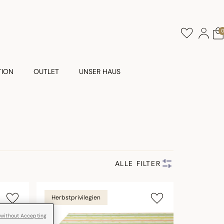
TION
OUTLET
UNSER HAUS
ALLE FILTER
Herbstprivilegien
 without Accepting