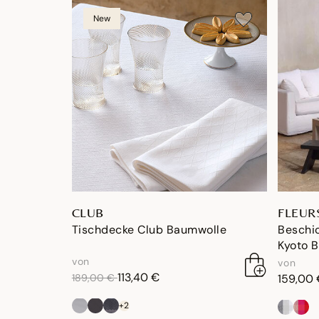
New
CLUB
FLEUR
Tischdecke Club Baumwolle
Beschic
Kyoto 
von
von
reduktion von
an
113,40 €
189,00 €
159,00 
+2