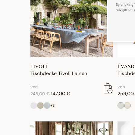
By clicking 
navigation, 
TIVOLI
ÉVASI
Tischdecke Tivoli Leinen
Tischde
von
von
reduktion von
an
147,00 €
259,00
245,00 €
+8