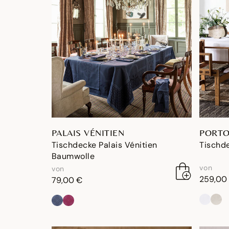
PALAIS VÉNITIEN
PORTO
Tischdecke Palais Vénitien
Tischde
Baumwolle
von
von
259,00
79,00 €