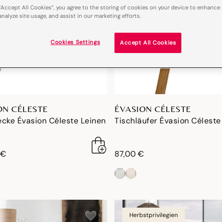
“Accept All Cookies”, you agree to the storing of cookies on your device to enhance 
analyze site usage, and assist in our marketing efforts.
Cookies Settings
Accept All Cookies
ON CÉLESTE
ÉVASION CÉLESTE
cke Évasion Céleste Leinen
Tischläufer Évasion Céleste
 €
87,00 €
Herbstprivilegien