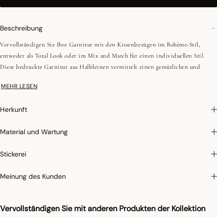
Beschreibung
Vervollständigen Sie Ihre Garnitur mit den Kissenbezügen im Bohème-Stil,
entweder als Total Look oder im Mix and Match für einen individuellen Stil.
Diese bedruckte Garnitur aus Halbleinen vermittelt einen gemütlichen und
nomadischen Geist. Das zarte und beruhigende Streifenmuster aus der Kollektion
MEHR LESEN
NUANCES ist beidseitig verwendbar. Diese Geschichte gibt es auch als
Tischwäsche.
Herkunft
- Blumenmuster auf der Vorderseite und Streifenmuster auf der Rückseite.
- Kettfäden aus Baumwolle; Schussfäden aus Leinen.
Material und Wartung
- Bedrucktes Halbleinen
- 140 g/m²
Stickerei
Fotografien
:die Fotografien im Katalog sind so genau wie möglich, können aber
Meinung des Kunden
keine perfekte Ähnlichkeit mit dem verkauften Produkt gewährleisten,
insbesondere was die Farben betrifft.
Vervollständigen Sie mit anderen Produkten der Kollektion