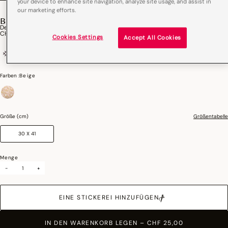
your device to enhance site navigation, analyze site usage, and assist in
our marketing efforts.
BOHÈME
Dekorativer Kissenbezug Bohème Baumwolle, Leinen
CHF 25,00
Cookies Settings
Accept All Cookies
50% Baumwolle / 50% Leinen
Digitaldruck
Farben :
Beige
ausgewählt
Größe (cm)
Größentabelle
30 X 41
Menge
-
+
EINE STICKEREI HINZUFÜGEN
IN DEN WARENKORB LEGEN
–
CHF 25,00