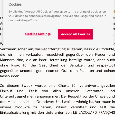
Cookies
EINE ETHISCHE UND VERANTWORTUNGSVOLLE PRODUKTION
By clicking “Accept All Cookies”, you agree to the storing of cookies on
your device to enhance site navigation, analyze site usage, and assist in
Le Jacquard Français bewahrt so weit wie möglich lokale
our marketing efforts.
Arbeitsplätze, sowohl in der Produktion als auch bei der Vergabe von
Unteraufträgen. Le Jacquard Français beschäftigt 120 Mitarbeiter in
Frankreich, davon 80 an unserem Produktionsstandort in Gérardmer.
Cookies Settings
Accept All Cookies
Wir müssen auch unser Möglichstes tun, um den Kunden, die uns ihr
Vertrauen schenken, die Rechtfertigung zu geben, dass die Produkte,
die wir ihnen verkaufen, respektvoll gegenüber den Frauen und
Männern sind, die an ihrer Herstellung beteiligt waren, aber auch
ohne Risiko für die Gesundheit der Benutzer, und respektvoll
gegenüber unserem gemeinsamen Gut: dem Planeten und seinen
Ressourcen.
Zu diesem Zweck wurde eine Charta für verantwortungsvollen
Einkauf und Ethik von allen unseren Lieferanten und
Unterauftragnehmern angenommen. Der Respekt vor der Umwelt und
den Menschen ist ein Grundwert. Und weil es wichtig ist, Vertrauen in
unsere Produkte zu haben, initiiert, vermittelt und teilt die
Einkaufsabteilung mit den Lieferanten von LE JACQUARD FRANÇAIS