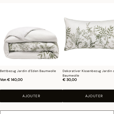
Fotografien
:die Fotografien im Katalog sind so genau wie möglich, können aber
keine perfekte Ähnlichkeit mit dem verkauften Produkt gewährleisten,
insbesondere was die Farben betrifft.
Bettbezug Jardin d'Eden Baumwolle
Dekorativer Kissenbezug Jardin 
Baumwolle
Von
€ 140,00
€ 30,00
AJOUTER
AJOUTER