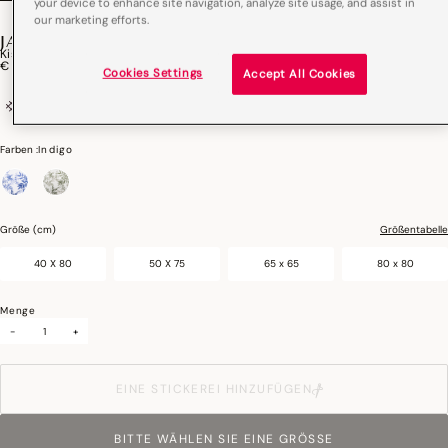
your device to enhance site navigation, analyze site usage, and assist in
our marketing efforts.
JARDIN D'EDEN
Kissenbezüge Jardin D'Eden Baumwolle
€ 45,00
Cookies Settings
Accept All Cookies
100% Baumwolle
Digitaldruck
Farben :
Indigo
ausgewählt
Größe (cm)
Größentabelle
40 X 80
50 X 75
65 x 65
80 x 80
Menge
-
+
EINE STICKEREI HINZUFÜGEN
BITTE WÄHLEN SIE EINE GRÖSSE