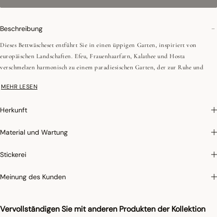
Beschreibung
Dieses Bettwäscheset entführt Sie in einen üppigen Garten, inspiriert von
europäischen Landschaften. Efeu, Frauenhaarfarn, Kalathee und Hosta
verschmelzen harmonisch zu einem paradiesischen Garten, der zur Ruhe und
Entspannung einlädt.
MEHR LESEN
•Perkal
Herkunft
•Vorderseite: 122 Fäden/cm², 310TC; Rückseite: 80 Fäden/cm², 200TC
•Bedruckt, Vorder- und Rückseite unterschiedlich
Material und Wartung
•Gekämmte Garne (lange Fasern)
•Dekorative Baumwollborte
Stickerei
•Rechteckig: Allover-Muster, quadratisch: halbplatziertes Muster
•Beutelform
Meinung des Kunden
Digitaldruck
: Diese in Portugal hergestellte Produktlinie zeichnet sich durch ein
Vervollständigen Sie mit anderen Produkten der Kollektion
Digitaldruckverfahren aus, das eine Vielfalt an Farben und Mustern bietet.