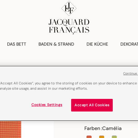
DAS BETT
BADEN & STRAND
DIE KÜCHE
DEKORA
JARDIN PARISI
Continue
Küchenhandtuch
“Accept All Cookies”, you agree to the storing of cookies on your device to enhance 
analyze site usage, and assist in our marketing efforts.
€ 17,00
Cookies Settings
Accept All Cookies
Baumwolle
Frank
Farben :
Camélia