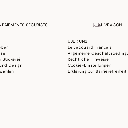
PAIEMENTS SÉCURISÉS
LIVRAISON
ÜBER UNS
eber
Le Jacquard Français
ise
Allgemeine Geschäftsbeding
r Stickerei
Rechtliche Hinweise
 und Design
Cookie-Einstellungen
wählen
Erklärung zur Barrierefreiheit
©2026 Le Jacquard Français